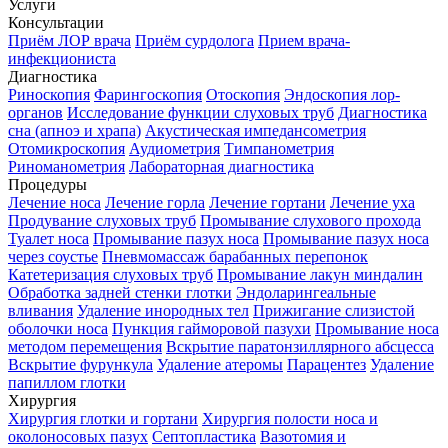
Услуги
Консультации
Приём ЛОР врача
Приём сурдолога
Прием врача-
инфекциониста
Диагностика
Риноскопия
Фарингоскопия
Отоскопия
Эндоскопия лор-
органов
Исследование функции слуховых труб
Диагностика
сна (апноэ и храпа)
Акустическая импедансометрия
Отомикроскопия
Аудиометрия
Тимпанометрия
Риноманометрия
Лабораторная диагностика
Процедуры
Лечение носа
Лечение горла
Лечение гортани
Лечение уха
Продувание слуховых труб
Промывание слухового прохода
Туалет носа
Промывание пазух носа
Промывание пазух носа
через соустье
Пневмомассаж барабанных перепонок
Катетеризация слуховых труб
Промывание лакун миндалин
Обработка задней стенки глотки
Эндоларингеальные
вливания
Удаление инородных тел
Прижигание слизистой
оболочки носа
Пункция гайморовой пазухи
Промывание носа
методом перемещения
Вскрытие паратонзиллярного абсцесса
Вскрытие фурункула
Удаление атеромы
Парацентез
Удаление
папиллом глотки
Хирургия
Хирургия глотки и гортани
Хирургия полости носа и
околоносовых пазух
Септопластика
Вазотомия и