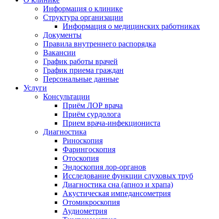
Информация о клинике
Структура организации
Информация о медицинских работниках
Документы
Правила внутреннего распорядка
Вакансии
График работы врачей
График приема граждан
Персональные данные
Услуги
Консультации
Приём ЛОР врача
Приём сурдолога
Прием врача-инфекциониста
Диагностика
Риноскопия
Фарингоскопия
Отоскопия
Эндоскопия лор-органов
Исследование функции слуховых труб
Диагностика сна (апноэ и храпа)
Акустическая импедансометрия
Отомикроскопия
Аудиометрия