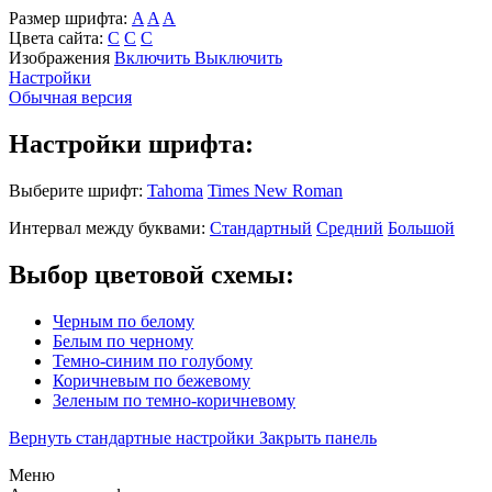
Размер шрифта:
A
A
A
Цвета сайта:
С
С
С
Изображения
Включить
Выключить
Настройки
Обычная версия
Настройки шрифта:
Выберите шрифт:
Tahoma
Times New Roman
Интервал между буквами:
Стандартный
Средний
Большой
Выбор цветовой схемы:
Черным по белому
Белым по черному
Темно-синим по голубому
Коричневым по бежевому
Зеленым по темно-коричневому
Вернуть стандартные настройки
Закрыть панель
Меню