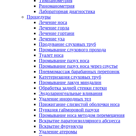
Тимпанометрия
Риноманометрия
Лабораторная диагностика
Процедуры
Лечение носа
Лечение горла
Лечение гортани
Лечение уха
Продувание слуховых труб
Промывание слухового прохода
Туалет носа
Промывание пазух носа
Промывание пазух носа через соустье
Пневмомассаж барабанных перепонок
Катетеризация слуховых труб
Промывание лакун миндалин
Обработка задней стенки глотки
Эндоларингеальные вливания
Удаление инородных тел
Прижигание слизистой оболочки носа
Пункция гайморовой пазухи
Промывание носа методом перемещения
Вскрытие паратонзиллярного абсцесса
Вскрытие фурункула
Удаление атеромы