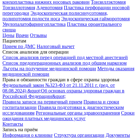
конхопластика нижних носовых раковин
Тонзиллэктомия
Тонзиллотомия
Аденотомия
Пластика перфорации носовой
перегородки
Эндоскопическая полисинусотомия,
полипотомия полости носа
Эндоскопическая гайморотомия
Увулопалатофарингопластика
Пластика ороантрального
свища
Цены
Врачи
Отзывы
Пациентам
Прием по ДМС
Налоговый вычет
Список анализов для операции
Список анализов перед операцией под местной анестезией
Список предоперационных анализов под общим наркозом
Льготы на получение медицинской помощи
Методы оказания
медицинской помощи
Права и обязанности граждан в сфере охраны здоровья
Федеральный закон №323-ФЗ от 21.11.2011 г. (ред. от
08.08.2024) &quot;Об основах охраны здоровья граждан в
Российской Федерации&quot;
Правила записи на первичный прием
Правила и сроки
госпитализации
Правила подготовки к диагностическим
исследованиям
Региональные органы здравоохранения
Сроки
ожидания платных медицинских услуг
Контакты
Запись на приём
Информация о клинике
Структура организации
Документы