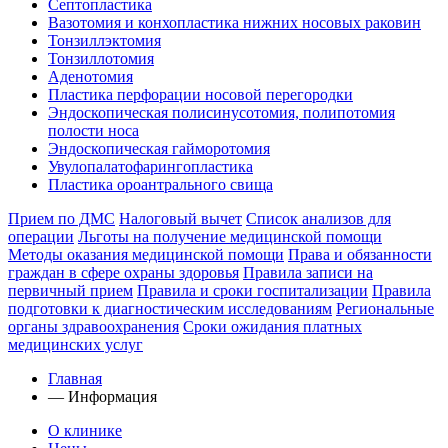
Септопластика
Вазотомия и конхопластика нижних носовых раковин
Тонзиллэктомия
Тонзиллотомия
Аденотомия
Пластика перфорации носовой перегородки
Эндоскопическая полисинусотомия, полипотомия
полости носа
Эндоскопическая гайморотомия
Увулопалатофарингопластика
Пластика ороантрального свища
Прием по ДМС
Налоговый вычет
Список анализов для
операции
Льготы на получение медицинской помощи
Методы оказания медицинской помощи
Права и обязанности
граждан в сфере охраны здоровья
Правила записи на
первичный прием
Правила и сроки госпитализации
Правила
подготовки к диагностическим исследованиям
Региональные
органы здравоохранения
Сроки ожидания платных
медицинских услуг
Главная
—
Информация
О клинике