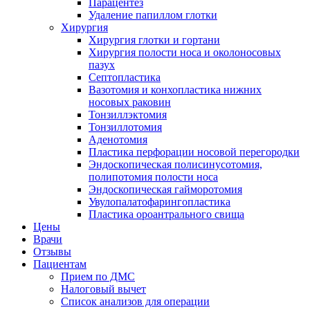
Парацентез
Удаление папиллом глотки
Хирургия
Хирургия глотки и гортани
Хирургия полости носа и околоносовых
пазух
Септопластика
Вазотомия и конхопластика нижних
носовых раковин
Тонзиллэктомия
Тонзиллотомия
Аденотомия
Пластика перфорации носовой перегородки
Эндоскопическая полисинусотомия,
полипотомия полости носа
Эндоскопическая гайморотомия
Увулопалатофарингопластика
Пластика ороантрального свища
Цены
Врачи
Отзывы
Пациентам
Прием по ДМС
Налоговый вычет
Список анализов для операции