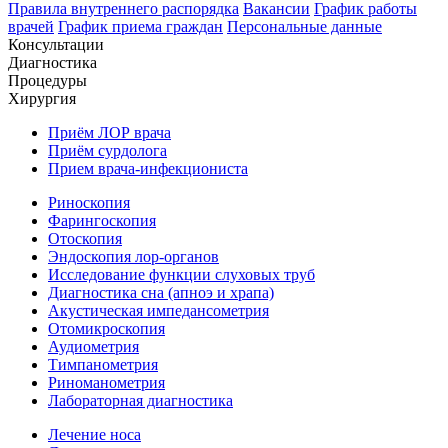
Правила внутреннего распорядка
Вакансии
График работы
врачей
График приема граждан
Персональные данные
Консультации
Диагностика
Процедуры
Хирургия
Приём ЛОР врача
Приём сурдолога
Прием врача-инфекциониста
Риноскопия
Фарингоскопия
Отоскопия
Эндоскопия лор-органов
Исследование функции слуховых труб
Диагностика сна (апноэ и храпа)
Акустическая импедансометрия
Отомикроскопия
Аудиометрия
Тимпанометрия
Риноманометрия
Лабораторная диагностика
Лечение носа