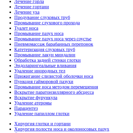
Лечение горла
Лечение гортани
Лечение уха
Продувание слуховых труб
Промывание слухового прохода
Туалет носа
Промывание пазух носа
Промывание пазух носа через соустье
Пневмомассаж барабанных перепонок
Катетеризация слуховых труб
Промывание лакун миндалин
Обработка задней стенки глотки
Эндоларингеальные вливания
Удаление инородных тел
Прижигание слизистой оболочки носа
Пункция гайморовой пазухи
Промывание носа методом перемещения
Вскрытие паратонзиллярного абсцесса
Вскрытие фурункула
Удаление атеромы
Парацентез
Удаление папиллом глотки
Хирургия глотки и гортани
Хирургия полости носа и околоносовых пазух