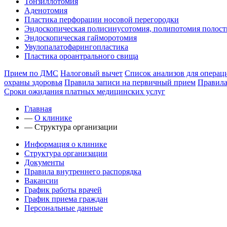
Тонзиллотомия
Аденотомия
Пластика перфорации носовой перегородки
Эндоскопическая полисинусотомия, полипотомия полост
Эндоскопическая гайморотомия
Увулопалатофарингопластика
Пластика ороантрального свища
Прием по ДМС
Налоговый вычет
Список анализов для операц
охраны здоровья
Правила записи на первичный прием
Правила
Сроки ожидания платных медицинских услуг
Главная
—
О клинике
—
Структура организации
Информация о клинике
Структура организации
Документы
Правила внутреннего распорядка
Вакансии
График работы врачей
График приема граждан
Персональные данные