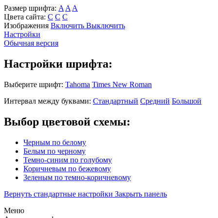
Размер шрифта:
A
A
A
Цвета сайта:
С
С
С
Изображения
Включить
Выключить
Настройки
Обычная версия
Настройки шрифта:
Выберите шрифт:
Tahoma
Times New Roman
Интервал между буквами:
Стандартный
Средний
Большой
Выбор цветовой схемы:
Черным по белому
Белым по черному
Темно-синим по голубому
Коричневым по бежевому
Зеленым по темно-коричневому
Вернуть стандартные настройки
Закрыть панель
Меню