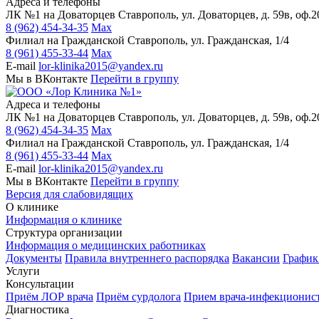
Адреса и телефоны
ЛК №1 на Доваторцев
Ставрополь, ул. Доваторцев, д. 59в, оф.2
8 (962) 454-34-35
Max
Филиал на Гражданской
Ставрополь, ул. Гражданская, 1/4
8 (961) 455-33-44
Max
E-mail
lor-klinika2015@yandex.ru
Мы в ВКонтакте
Перейти в группу
Адреса и телефоны
ЛК №1 на Доваторцев
Ставрополь, ул. Доваторцев, д. 59в, оф.2
8 (962) 454-34-35
Max
Филиал на Гражданской
Ставрополь, ул. Гражданская, 1/4
8 (961) 455-33-44
Max
E-mail
lor-klinika2015@yandex.ru
Мы в ВКонтакте
Перейти в группу
Версия для слабовидящих
О клинике
Информация о клинике
Структура организации
Информация о медицинских работниках
Документы
Правила внутреннего распорядка
Вакансии
График
Услуги
Консультации
Приём ЛОР врача
Приём сурдолога
Прием врача-инфекционис
Диагностика