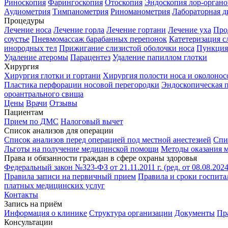
Риноскопия
Фарингоскопия
Отоскопия
Эндоскопия лор-органо
Аудиометрия
Тимпанометрия
Риноманометрия
Лабораторная д
Процедуры
Лечение носа
Лечение горла
Лечение гортани
Лечение уха
Про
соустье
Пневмомассаж барабанных перепонок
Катетеризация с
инородных тел
Прижигание слизистой оболочки носа
Пункция
Удаление атеромы
Парацентез
Удаление папиллом глотки
Хирургия
Хирургия глотки и гортани
Хирургия полости носа и околонос
Пластика перфорации носовой перегородки
Эндоскопическая 
ороантрального свища
Цены
Врачи
Отзывы
Пациентам
Прием по ДМС
Налоговый вычет
Список анализов для операции
Список анализов перед операцией под местной анестезией
Спи
Льготы на получение медицинской помощи
Методы оказания 
Права и обязанности граждан в сфере охраны здоровья
Федеральный закон №323-ФЗ от 21.11.2011 г. (ред. от 08.08.20
Правила записи на первичный прием
Правила и сроки госпит
платных медицинских услуг
Контакты
Запись на приём
Информация о клинике
Структура организации
Документы
Пр
Консультации