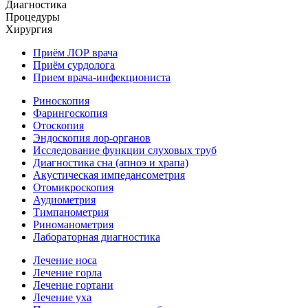
Диагностика
Процедуры
Хирургия
Приём ЛОР врача
Приём сурдолога
Прием врача-инфекциониста
Риноскопия
Фарингоскопия
Отоскопия
Эндоскопия лор-органов
Исследование функции слуховых труб
Диагностика сна (апноэ и храпа)
Акустическая импедансометрия
Отомикроскопия
Аудиометрия
Тимпанометрия
Риноманометрия
Лабораторная диагностика
Лечение носа
Лечение горла
Лечение гортани
Лечение уха