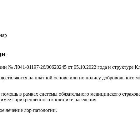
нар
щи
и № Л041-01197-26/00620245 от 05.10.2022 года и структуре К
ствляются на платной основе или по полису добровольного ме
мощь в рамках системы обязательного медицинского страхова
 имеет прикрепленного к клинике населения.
ое лечение лор-патологии.