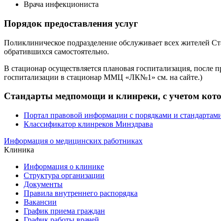
Врача инфекциониста
Порядок предоставления услуг
Поликлиническое подразделение обслуживает всех жителей Ста
обратившихся самостоятельно.
В стационар осуществляется плановая госпитализация, после п
госпитализации в стационар ММЦ «ЛК№1» см. на сайте.)
Стандарты медпомощи и клинреки, с учетом ко
Портал правовой информации с порядками и стандартам
Классификатор клинреков Минздрава
Информация о медицинских работниках
Клиника
Информация о клинике
Структура организации
Документы
Правила внутреннего распорядка
Вакансии
График приема граждан
График работы врачей