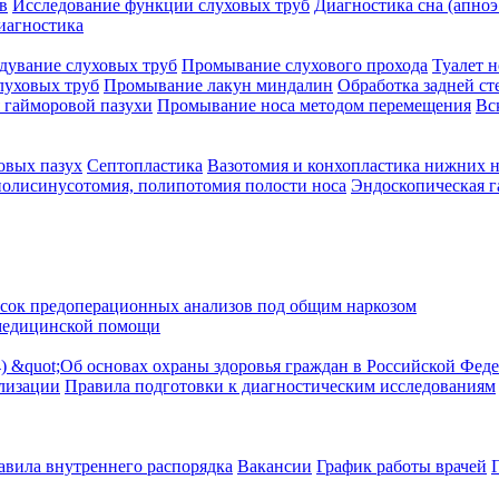
в
Исследование функции слуховых труб
Диагностика сна (апноэ
иагностика
дувание слуховых труб
Промывание слухового прохода
Туалет н
луховых труб
Промывание лакун миндалин
Обработка задней ст
 гайморовой пазухи
Промывание носа методом перемещения
Вс
овых пазух
Септопластика
Вазотомия и конхопластика нижних 
полисинусотомия, полипотомия полости носа
Эндоскопическая 
сок предоперационных анализов под общим наркозом
медицинской помощи
24) &quot;Об основах охраны здоровья граждан в Российской Фед
ализации
Правила подготовки к диагностическим исследованиям
авила внутреннего распорядка
Вакансии
График работы врачей