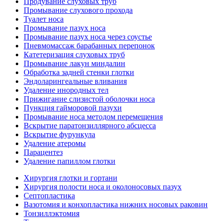
Продувание слуховых труб
Промывание слухового прохода
Туалет носа
Промывание пазух носа
Промывание пазух носа через соустье
Пневмомассаж барабанных перепонок
Катетеризация слуховых труб
Промывание лакун миндалин
Обработка задней стенки глотки
Эндоларингеальные вливания
Удаление инородных тел
Прижигание слизистой оболочки носа
Пункция гайморовой пазухи
Промывание носа методом перемещения
Вскрытие паратонзиллярного абсцесса
Вскрытие фурункула
Удаление атеромы
Парацентез
Удаление папиллом глотки
Хирургия глотки и гортани
Хирургия полости носа и околоносовых пазух
Септопластика
Вазотомия и конхопластика нижних носовых раковин
Тонзиллэктомия