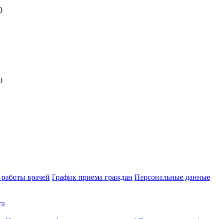
0
0
 работы врачей
График приема граждан
Персональные данные
та