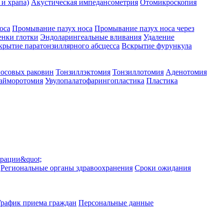
 и храпа)
Акустическая импедансометрия
Отомикроскопия
оса
Промывание пазух носа
Промывание пазух носа через
енки глотки
Эндоларингеальные вливания
Удаление
крытие паратонзиллярного абсцесса
Вскрытие фурункула
носовых раковин
Тонзиллэктомия
Тонзиллотомия
Аденотомия
гайморотомия
Увулопалатофарингопластика
Пластика
ерации&quot;
Региональные органы здравоохранения
Сроки ожидания
График приема граждан
Персональные данные